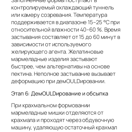
Заполненные формы поступают в
контролируемый охлаждающий туннель
или камеру созревания. Температура
поддерживается в диапазоне 15–25 °C при
относительной влажности 40–60 %. Время
застывания составляет от 15 до 60 минут в
зависимости от используемого
желирующего агента. Желатиновые
мармеладные изделия застывают
быстрее, чем альтернативы на основе
пектина. Неполное застывание вызывает
деформацию при демOULDировании.
Этап 6: ДемOULDирование и обсыпка
При крахмальном формовании
мармеладные мишки отделяются от
крахмала и проходят через обдувочную
машину, удаляющую остаточный крахмал