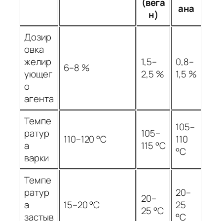
(вега
ана
н)
Дозир
овка
желир
1,5–
0,8–
6–8 %
ующег
2,5 %
1,5 %
о
агента
Темпе
105–
ратур
105–
110–120 °C
110
а
115 °C
°C
варки
Темпе
ратур
20–
20–
а
15–20 °C
25
25 °C
застыв
°C