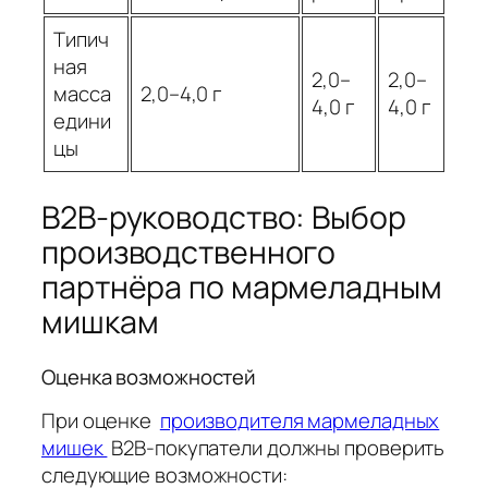
Типич
ная
2,0–
2,0–
масса
2,0–4,0 г
4,0 г
4,0 г
едини
цы
B2B-руководство: Выбор
производственного
партнёра по мармеладным
мишкам
Оценка возможностей
При оценке
производителя мармеладных
мишек
B2B-покупатели должны проверить
следующие возможности: