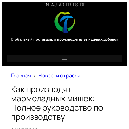
Перейти
EN
AU
AR
FR
ES
DE
к
содержимому
Глобальный поставщик и производитель пищевых добавок
Главная
Новости отрасли
Как производят
мармеладных мишек:
Полное руководство по
производству