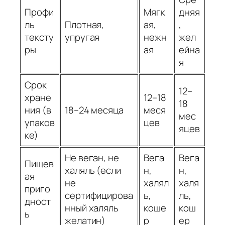
Профи
Мягк
дняя
ль
Плотная,
ая,
,
тексту
упругая
нежн
жел
ры
ая
ейна
я
Срок
12–
хране
12–18
18
ния (в
18–24 месяца
меся
мес
упаков
цев
яцев
ке)
Не веган, не
Вега
Вега
Пищев
халяль (если
н,
н,
ая
не
халял
халя
приго
сертифицирова
ь,
ль,
дност
нный халяль
коше
кош
ь
желатин)
р
ер