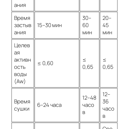
ания
Время
30–
20–
застыв
15–30 мин
60
45
ания
мин
мин
Целев
ая
активн
≤
≤
≤ 0,60
ость
0,65
0,65
воды
(Aw)
12–
12–48
Время
36
6–24 часа
часо
сушки
часо
в
в
Сре