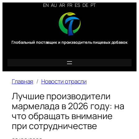
Перейти
EN
AU
AR
FR
ES
DE
PT
к
содержимому
Глобальный поставщик и производитель пищевых добавок
Главная
Новости отрасли
Лучшие производители
мармелада в 2026 году: на
что обращать внимание
при сотрудничестве