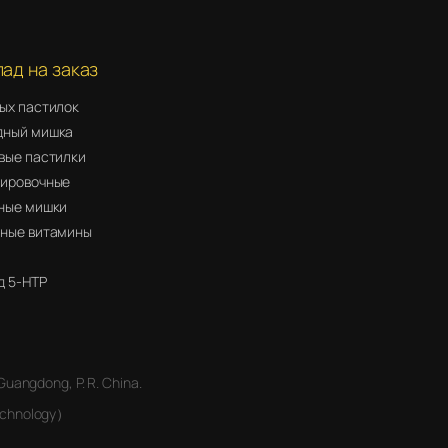
ад на заказ
ых пастилок
дный мишка
вые пастилки
ировочные
ные мишки
ные витамины
 5-HTP
 Guangdong, P. R. China.
Technology）