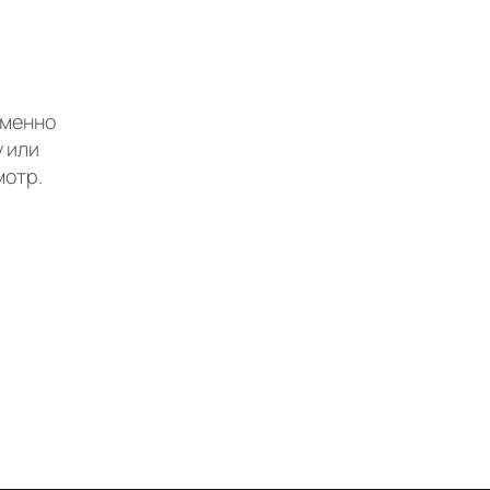
еменно
 или
мотр.