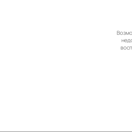
Возмо
нед
восп