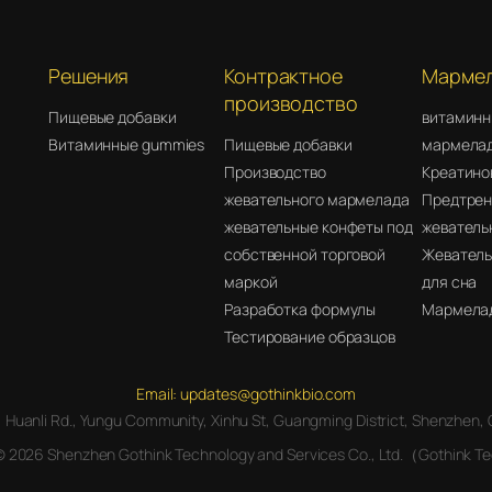
Решения
Контрактное
Мармел
производство
Пищевые добавки
витаминн
Витаминные gummies
Пищевые добавки
мармела
Производство
Креатино
жевательного мармелада
Предтрен
жевательные конфеты под
жеватель
собственной торговой
Жеватель
маркой
для сна
Разработка формулы
Мармелад
Тестирование образцов
Email:
updates@gothinkbio.com
00, Huanli Rd., Yungu Community, Xinhu St, Guangming District, Shenzhen,
© 2026 Shenzhen Gothink Technology and Services Co., Ltd.（Gothink 