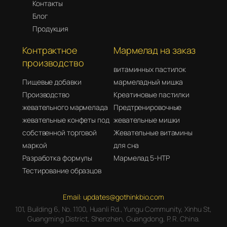
Контакты
Блог
Продукция
Контрактное
Мармелад на заказ
производство
витаминных пастилок
Пищевые добавки
мармеладный мишка
Производство
Креатиновые пастилки
жевательного мармелада
Предтренировочные
жевательные конфеты под
жевательные мишки
собственной торговой
Жевательные витамины
маркой
для сна
Разработка формулы
Мармелад 5-HTP
Тестирование образцов
Email:
updates@gothinkbio.com
101, Building 6, No. 1100, Huanli Rd., Yungu Community, Xinhu St,
Guangming District, Shenzhen, Guangdong, P. R. China.